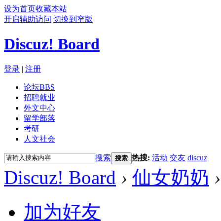
设为首页
收藏本站
开启辅助访问
切换到窄版
Discuz! Board
登录
|
注册
论坛
BBS
招聘就业
外文中心
留学部落
考研
人文社会
搜索
热搜:
活动
交友
discuz
搜索
Discuz! Board
›
仙女奶奶
›
加为好友