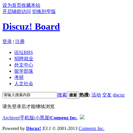
设为首页
收藏本站
开启辅助访问
切换到窄版
Discuz! Board
登录
|
注册
论坛
BBS
招聘就业
外文中心
留学部落
考研
人文社会
搜索
热搜:
活动
交友
discuz
搜索
请先登录后才能继续浏览
Archiver
|
手机版
|
小黑屋
|
Comsenz Inc.
Powered by
Discuz!
X3.1
© 2001-2013
Comsenz Inc.