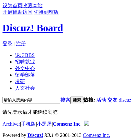
设为首页
收藏本站
开启辅助访问
切换到窄版
Discuz! Board
登录
|
注册
论坛
BBS
招聘就业
外文中心
留学部落
考研
人文社会
搜索
热搜:
活动
交友
discuz
搜索
请先登录后才能继续浏览
Archiver
|
手机版
|
小黑屋
|
Comsenz Inc.
Powered by
Discuz!
X3.1
© 2001-2013
Comsenz Inc.